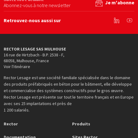
Je m'abonne
Abonnez-vous à notre newsletter
Retrouvez-nous aussi sur
Linkedin
You
RECTOR LESAGE SAS MULHOUSE
16 rue de Hirtzbach - B.P. 2538 - F
,
68058
,
Mulhouse
,
France
Voir l'itinéraire
Rector Lesage est une société familiale spécialisée dans le domaine
des produits préfabriqués en béton pour le bâtiment, elle développe
et commercialise des systèmes constructifs pour le gros œuvre.
Rector Lesage est présente sur tout le territoire français et en Europe
avec ses 25 implantations et près de
1 200 salariés.
Rector
Produits
Documentation
Sites Rector