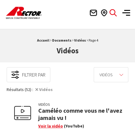
Rector Mieux construire ensemble
Men
›
›
›
Fil d'Ariane :
Accueil
Documents
Vidéos
Page 4
Vidéos
FILTRER PAR
VIDÉOS
Résultats (52) :
Vidéos
VIDÉOS
Caméléo comme vous ne l'avez
jamais vu !
Voir la vidéo
(YouTube)