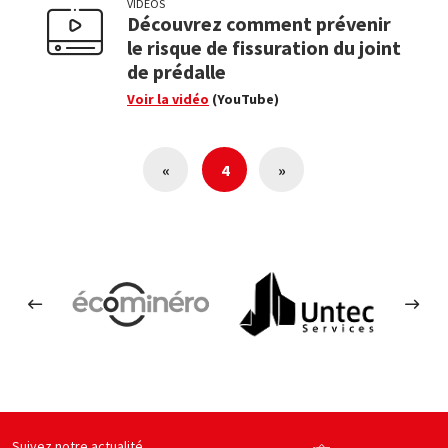
VIDÉOS
Découvrez comment prévenir
le risque de fissuration du joint
de prédalle
Voir la vidéo
(YouTube)
«
4
»
s en béton
Ecominero
Untec services
By b
site web
Voir le site web
Voir le site web
Suivez notre actualité